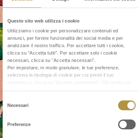
Questo sito web utilizza i cookie
Utilizziamo i cookie per personalizzare contenuti ed
annunci, per fornire funzionalità dei social media e per
analizzare il nostro traffico. Per accettare tutti i cookie,
clicca su “Accetta tutti”. Per accettare solo i cookie
necessari, clicca su "Accetta necessari".
Per impostare, in modo granulare, le tue preferenze,
seleziona la tipologia di cookie per cui presti il tuo
consenso e clicca su “Accetta selezionati”. Cliccando sul
tasto “Rifiuta” chiudi il pannello per continuare senza
accettare l’installazione dei cookie.
Selezione
Se vuoi saperne di più clicca
qui
per accedere alla cookie
Necessari
del
policy completa del sito.
consenso
Preferenze