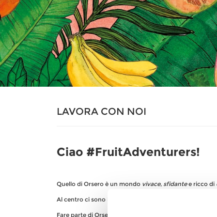
LAVORA CON NOI
Ciao #FruitAdventurers!
Quello di Orsero è un mondo
vivace
,
sfidante
e ricco di
Al centro ci sono le
persone
, appassionate e dinamiche,
Fare parte di Orsero significa cogliere l’
opportunità
di c