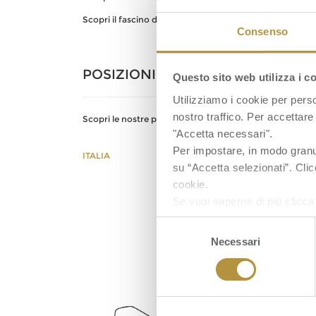
Scopri il fascino della frutta, entra nel mondo
Orsero
!
Consenso
POSIZIONI APERTE
Questo sito web utilizza i c
Utilizziamo i cookie per perso
nostro traffico. Per accettare 
Scopri le nostre posizioni aperte in Europa:
"Accetta necessari".
Per impostare, in modo granula
ITALIA
FRANCIA
SPAGN
su “Accetta selezionati”. Clic
cookie.
Se vuoi saperne di più clicc
Selezione
Necessari
del
consenso