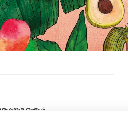
connessioni internazionali
.
 e le
relazioni durature
strette con i nostri fornitori e clienti.
rescere ogni giorno e realizzare la propria ambizione.