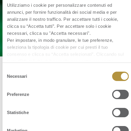
Utilizziamo i cookie per personalizzare contenuti ed
annunci, per fornire funzionalità dei social media e per
analizzare il nostro traffico. Per accettare tutti i cookie,
clicca su “Accetta tutti”. Per accettare solo i cookie
necessari, clicca su "Accetta necessari".
Per impostare, in modo granulare, le tue preferenze,
seleziona la tipologia di cookie per cui presti il tuo
consenso e clicca su “Accetta selezionati”. Cliccando sul
tasto “Rifiuta” chiudi il pannello per continuare senza
accettare l’installazione dei cookie.
Selezione
BILANCI, RELAZIONI E PRESENTAZIONI
Se vuoi saperne di più clicca
qui
per accedere alla cookie
Necessari
del
policy completa del sito.
consenso
ANNO 2026 – 3 mesi terminati il 31 marzo
Preferenze
2026
Comunicato stampa:
CS Risultati Q1 2026
Statistiche
Marketing