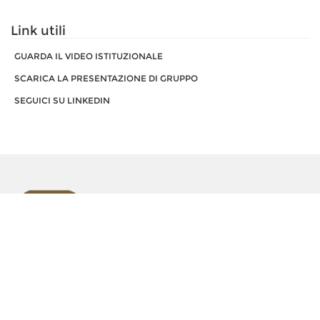
Link utili
GUARDA IL VIDEO ISTITUZIONALE
SCARICA LA PRESENTAZIONE DI GRUPPO
SEGUICI SU LINKEDIN
Orsero SpA, Italy. All Rights reserved. P.IVA 09160710969
The Italian text shall prevail over the English version.
Cookie Policy
Privacy Policy