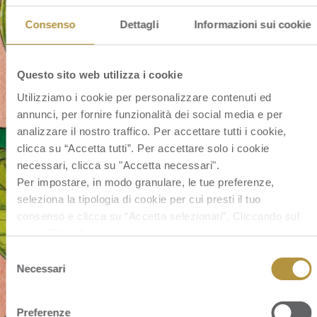
Consenso
Dettagli
Informazioni sui cookie
Questo sito web utilizza i cookie
Utilizziamo i cookie per personalizzare contenuti ed
annunci, per fornire funzionalità dei social media e per
analizzare il nostro traffico. Per accettare tutti i cookie,
clicca su “Accetta tutti”. Per accettare solo i cookie
necessari, clicca su "Accetta necessari".
Per impostare, in modo granulare, le tue preferenze,
seleziona la tipologia di cookie per cui presti il tuo
consenso e clicca su “Accetta selezionati”. Cliccando sul
tasto “Rifiuta” chiudi il pannello per continuare senza
accettare l’installazione dei cookie.
Selezione
Se vuoi saperne di più clicca
qui
per accedere alla cookie
Necessari
del
policy completa del sito.
consenso
Preferenze