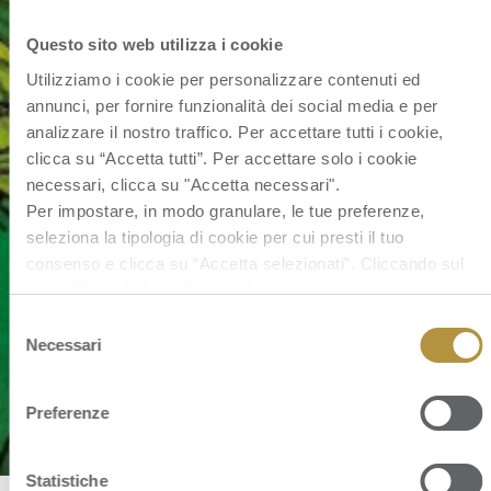
Questo sito web utilizza i cookie
Utilizziamo i cookie per personalizzare contenuti ed
annunci, per fornire funzionalità dei social media e per
analizzare il nostro traffico. Per accettare tutti i cookie,
clicca su “Accetta tutti”. Per accettare solo i cookie
necessari, clicca su "Accetta necessari".
Per impostare, in modo granulare, le tue preferenze,
seleziona la tipologia di cookie per cui presti il tuo
consenso e clicca su “Accetta selezionati”. Cliccando sul
tasto “Rifiuta” chiudi il pannello per continuare senza
accettare l’installazione dei cookie.
Selezione
Se vuoi saperne di più clicca
qui
per accedere alla cookie
Necessari
del
policy completa del sito.
consenso
Preferenze
Statistiche