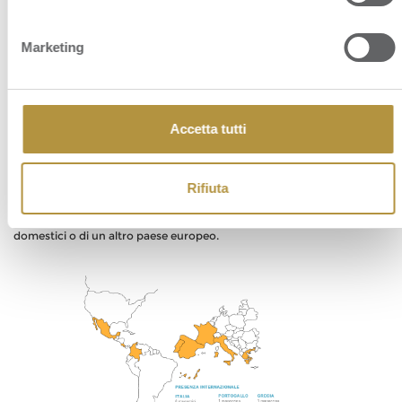
PRESENZA INTERNAZIONALE
Marketing
SE CONOSCI LA STRADA LA QUALITÀ PUÒ ARRIVARE MOLTO
LONTANO.
Accetta tutti
Operiamo attraverso un network di società con base in Italia, Francia,
Spagna, Portogallo, Grecia, Costa Rica, Colombia e Messico.
Grazie alla capillarità della nostra rete distributiva e commerciale
Rifiuta
portiamo i prodotti ortofrutticoli dai paesi tropicali e dell’emisfero
sud all’Europa, dai produttori europei e nazionali fino ai consumatori
domestici o di un altro paese europeo.