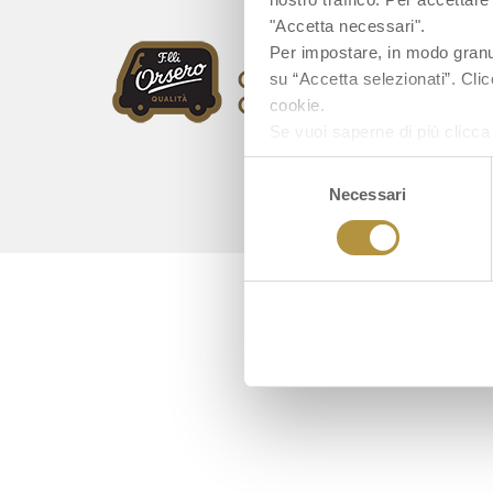
"Accetta necessari".
Per impostare, in modo granula
su “Accetta selezionati”. Clic
cookie.
Se vuoi saperne di più clicc
Selezione
Necessari
del
consenso