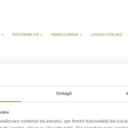
E
SOSTENIBILITÀ
NEWS E MEDIA
LAVORA CON NOI
L
G
Dettagli
S
S
ookie
nalizzare contenuti ed annunci, per fornire funzionalità dei socia
tutti i cookie, clicca su “Accetta tutti”. Per accettare solo i cook