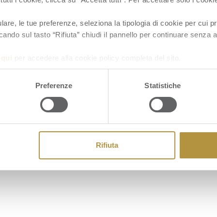
re, le tue preferenze, seleziona la tipologia di cookie per cui pr
cando sul tasto “Rifiuta” chiudi il pannello per continuare senza a
a
qui
per accedere alla cookie policy completa del sito.
Cookie
Preferenze
Statistiche
Rifiuta