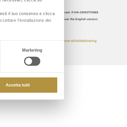
Orsero SpA, Italy. All Rights reserved. P.IVA 09160710969
esti il tuo consenso e clicca
The Italian text shall prevail over the English version.
ccettare l’installazione dei
 Policy
Privacy Policy
Segnalazione whistleblowing
Marketing
Accetta tutti