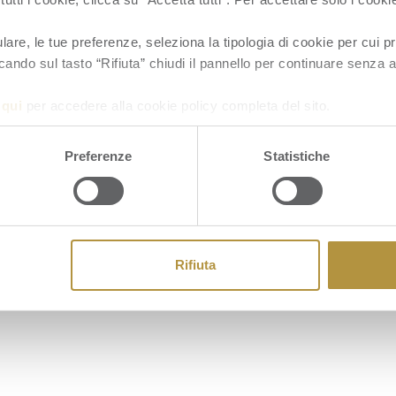
re, le tue preferenze, seleziona la tipologia di cookie per cui pr
cando sul tasto “Rifiuta” chiudi il pannello per continuare senza a
a
qui
per accedere alla cookie policy completa del sito.
Cookie
Preferenze
Statistiche
Rifiuta