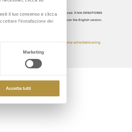
Orsero SpA, Italy. All Rights reserved. P.IVA 09160710969
esti il tuo consenso e clicca
The Italian text shall prevail over the English version.
ccettare l’installazione dei
 Policy
Privacy Policy
Segnalazione whistleblowing
Marketing
Accetta tutti