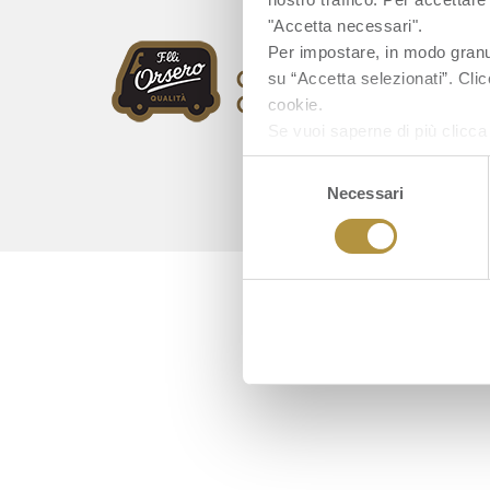
"Accetta necessari".
Per impostare, in modo granula
su “Accetta selezionati”. Clic
cookie.
Se vuoi saperne di più clicc
Selezione
Necessari
del
consenso