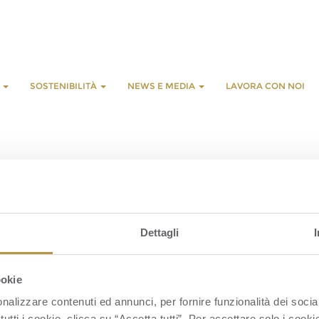
E
SOSTENIBILITÀ
NEWS E MEDIA
LAVORA CON NOI
L
G
Dettagli
S
S
ookie
nalizzare contenuti ed annunci, per fornire funzionalità dei socia
tutti i cookie, clicca su “Accetta tutti”. Per accettare solo i cook