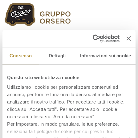
Orsero Group
Consenso
Dettagli
Informazioni sui cookie
Questo sito web utilizza i cookie
ENG-5-1-IDEE-PER-SPRECARE-MENO-
Utilizziamo i cookie per personalizzare contenuti ed
OGNI-GIORNO
annunci, per fornire funzionalità dei social media e per
analizzare il nostro traffico. Per accettare tutti i cookie,
clicca su “Accetta tutti”. Per accettare solo i cookie
necessari, clicca su "Accetta necessari".
Per impostare, in modo granulare, le tue preferenze,
seleziona la tipologia di cookie per cui presti il tuo