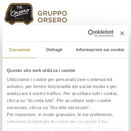
Orsero Group
Consenso
Dettagli
Informazioni sui cookie
Questo sito web utilizza i cookie
Commerciale-Junior
Utilizziamo i cookie per personalizzare contenuti ed
annunci, per fornire funzionalità dei social media e per
analizzare il nostro traffico. Per accettare tutti i cookie,
clicca su “Accetta tutti”. Per accettare solo i cookie
necessari, clicca su "Accetta necessari".
Per impostare, in modo granulare, le tue preferenze,
seleziona la tipologia di cookie per cui presti il tuo
consenso e clicca su “Accetta selezionati”. Cliccando sul