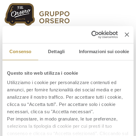
Orsero Group
Consenso
Dettagli
Informazioni sui cookie
Questo sito web utilizza i cookie
cartella-stampa
Utilizziamo i cookie per personalizzare contenuti ed
annunci, per fornire funzionalità dei social media e per
analizzare il nostro traffico. Per accettare tutti i cookie,
clicca su “Accetta tutti”. Per accettare solo i cookie
necessari, clicca su "Accetta necessari".
Per impostare, in modo granulare, le tue preferenze,
seleziona la tipologia di cookie per cui presti il tuo
consenso e clicca su “Accetta selezionati”. Cliccando sul