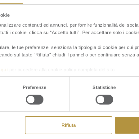
ookie
nalizzare contenuti ed annunci, per fornire funzionalità dei socia
tutti i cookie, clicca su “Accetta tutti”. Per accettare solo i cook
re, le tue preferenze, seleziona la tipologia di cookie per cui pr
cando sul tasto “Rifiuta” chiudi il pannello per continuare senza a
a
qui
per accedere alla cookie policy completa del sito.
Preferenze
Statistiche
Li
G
S
S
Rifiuta