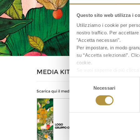
Questo sito web utilizza i c
Utilizziamo i cookie per perso
nostro traffico. Per accettare 
"Accetta necessari".
Per impostare, in modo granula
su “Accetta selezionati”. Clic
cookie.
Se vuoi saperne di più clicc
MEDIA KIT
Selezione
Necessari
del
Scarica qui il media kit del Gruppo.
consenso