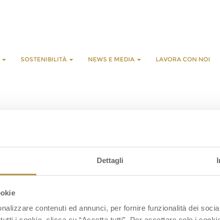
E
SOSTENIBILITÀ
NEWS E MEDIA
LAVORA CON NOI
L
G
Dettagli
S
S
ookie
nalizzare contenuti ed annunci, per fornire funzionalità dei socia
tutti i cookie, clicca su “Accetta tutti”. Per accettare solo i cook