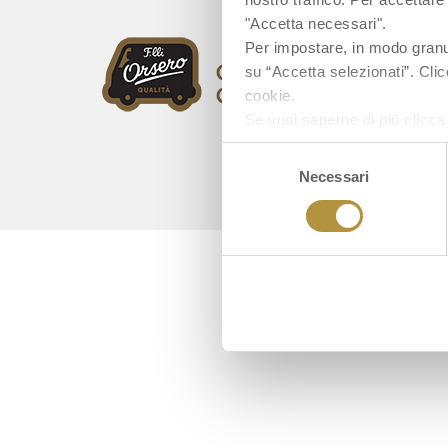
"Accetta necessari".
Per impostare, in modo granula
su “Accetta selezionati”. Clic
cookie.
Se vuoi saperne di più clicc
Selezione
Necessari
del
consenso