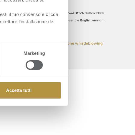
Orsero SpA, Italy. All Rights reserved. P.IVA 09160710969
esti il tuo consenso e clicca
The Italian text shall prevail over the English version.
ccettare l’installazione dei
 Policy
Privacy Policy
Segnalazione whistleblowing
Marketing
Accetta tutti