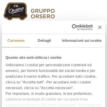
Orsero Group
Consenso
Dettagli
Informazioni sui cookie
Questo sito web utilizza i cookie
febbraio-2017_limpresa
Utilizziamo i cookie per personalizzare contenuti ed
annunci, per fornire funzionalità dei social media e per
analizzare il nostro traffico. Per accettare tutti i cookie,
clicca su “Accetta tutti”. Per accettare solo i cookie
necessari, clicca su "Accetta necessari".
Per impostare, in modo granulare, le tue preferenze,
seleziona la tipologia di cookie per cui presti il tuo
consenso e clicca su “Accetta selezionati”. Cliccando sul