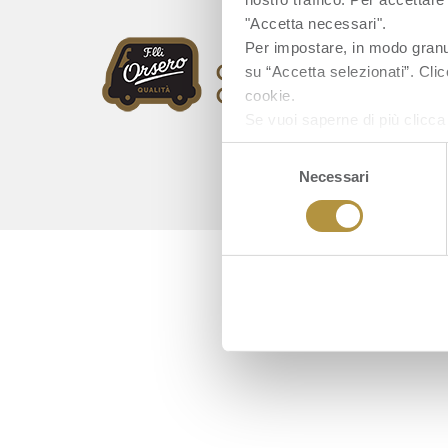
"Accetta necessari".
Per impostare, in modo granula
su “Accetta selezionati”. Clic
cookie.
Se vuoi saperne di più clicc
Selezione
Necessari
del
consenso