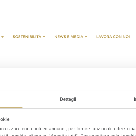
E
SOSTENIBILITÀ
NEWS E MEDIA
LAVORA CON NOI
L
G
Dettagli
S
S
ookie
nalizzare contenuti ed annunci, per fornire funzionalità dei socia
tutti i cookie, clicca su “Accetta tutti”. Per accettare solo i cook