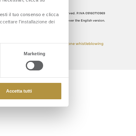
Orsero SpA, Italy. All Rights reserved. P.IVA 09160710969
esti il tuo consenso e clicca
The Italian text shall prevail over the English version.
ccettare l’installazione dei
 Policy
Privacy Policy
Segnalazione whistleblowing
Marketing
Accetta tutti