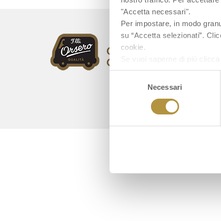
"Accetta necessari".
Per impostare, in modo granula
su “Accetta selezionati”. Clic
cookie.
Se vuoi saperne di più clicc
Selezione
Necessari
del
consenso