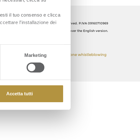
esti il tuo consenso e clicca
ccettare l’installazione dei
Orsero SpA, Italy. All Rights reserved. P.IVA 09160710969
The Italian text shall prevail over the English version.
 Policy
Privacy Policy
Segnalazione whistleblowing
Marketing
Accetta tutti