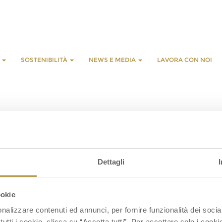
E
SOSTENIBILITÀ
NEWS E MEDIA
LAVORA CON NOI
L
C
Dettagli
S
S
C
ookie
nalizzare contenuti ed annunci, per fornire funzionalità dei socia
tutti i cookie, clicca su “Accetta tutti”. Per accettare solo i cook