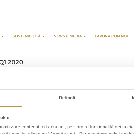
E
SOSTENIBILITÀ
NEWS E MEDIA
LAVORA CON NOI
 Q1 2020
L
C
Dettagli
S
S
C
ookie
nalizzare contenuti ed annunci, per fornire funzionalità dei socia
tutti i cookie, clicca su “Accetta tutti”. Per accettare solo i cook