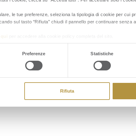
re, le tue preferenze, seleziona la tipologia di cookie per cui pr
cando sul tasto “Rifiuta” chiudi il pannello per continuare senza a
a
qui
per accedere alla cookie policy completa del sito.
Cookie
Preferenze
Statistiche
Rifiuta