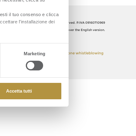
esti il tuo consenso e clicca
ccettare l’installazione dei
Orsero SpA, Italy. All Rights reserved. P.IVA 09160710969
The Italian text shall prevail over the English version.
 Policy
Privacy Policy
Segnalazione whistleblowing
Marketing
Accetta tutti