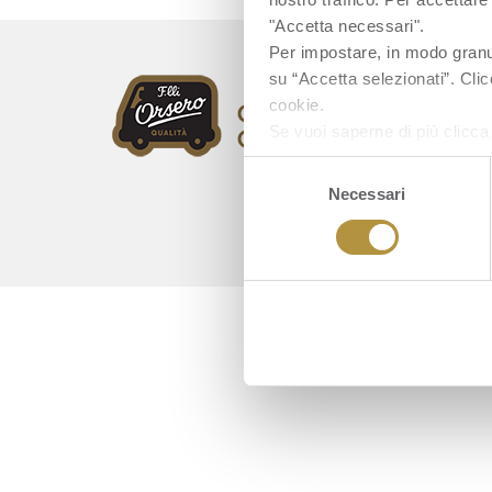
"Accetta necessari".
Per impostare, in modo granula
su “Accetta selezionati”. Clic
cookie.
Se vuoi saperne di più clicc
Selezione
Necessari
del
consenso