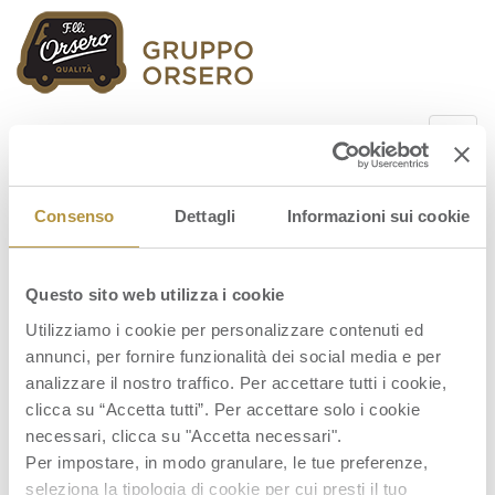
Orsero Group
Consenso
Dettagli
Informazioni sui cookie
Questo sito web utilizza i cookie
Orsero S.p.A. – Interim Financial Report
as at March 31 2025
Utilizziamo i cookie per personalizzare contenuti ed
annunci, per fornire funzionalità dei social media e per
analizzare il nostro traffico. Per accettare tutti i cookie,
clicca su “Accetta tutti”. Per accettare solo i cookie
necessari, clicca su "Accetta necessari".
Per impostare, in modo granulare, le tue preferenze,
seleziona la tipologia di cookie per cui presti il tuo