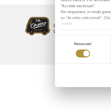
"Accetta necessari".
Per impostare, in modo granula
su “Accetta selezionati”. Clic
cookie.
Se vuoi saperne di più clicc
Selezione
Necessari
del
consenso