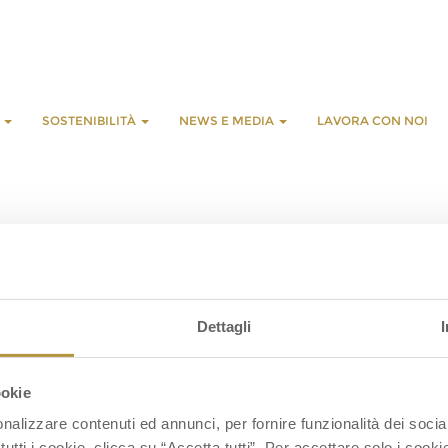
E
SOSTENIBILITÀ
NEWS E MEDIA
LAVORA CON NOI
L
C
Dettagli
S
S
C
ookie
nalizzare contenuti ed annunci, per fornire funzionalità dei socia
tutti i cookie, clicca su “Accetta tutti”. Per accettare solo i cook