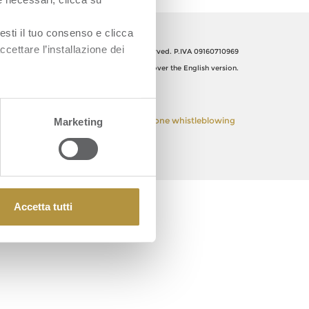
esti il tuo consenso e clicca
ccettare l’installazione dei
Orsero SpA, Italy. All Rights reserved. P.IVA 09160710969
The Italian text shall prevail over the English version.
 Policy
Privacy Policy
Segnalazione whistleblowing
Marketing
Accetta tutti