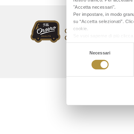
"Accetta necessari".
Per impostare, in modo granula
su “Accetta selezionati”. Clic
cookie.
Se vuoi saperne di più clicc
Selezione
Necessari
del
consenso