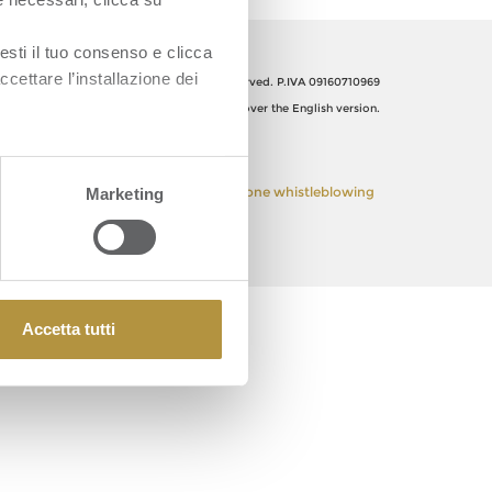
esti il tuo consenso e clicca
ccettare l’installazione dei
Orsero SpA, Italy. All Rights reserved. P.IVA 09160710969
The Italian text shall prevail over the English version.
 Policy
Privacy Policy
Segnalazione whistleblowing
Marketing
Accetta tutti