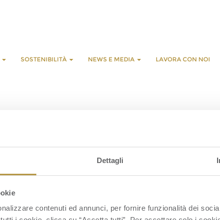
E
SOSTENIBILITÀ
NEWS E MEDIA
LAVORA CON NOI
L
C
Dettagli
S
S
C
ookie
nalizzare contenuti ed annunci, per fornire funzionalità dei socia
tutti i cookie, clicca su “Accetta tutti”. Per accettare solo i cook