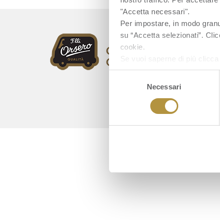
"Accetta necessari".
Per impostare, in modo granula
su “Accetta selezionati”. Clic
cookie.
Se vuoi saperne di più clicc
Selezione
Necessari
del
consenso