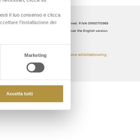
esti il tuo consenso e clicca
ccettare l’installazione dei
Orsero SpA, Italy. All Rights reserved. P.IVA 09160710969
The Italian text shall prevail over the English version.
 Policy
Privacy Policy
Segnalazione whistleblowing
Marketing
Accetta tutti