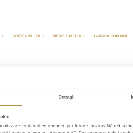
E
SOSTENIBILITÀ
NEWS E MEDIA
LAVORA CON NOI
L
C
Dettagli
S
S
C
ookie
nalizzare contenuti ed annunci, per fornire funzionalità dei socia
tutti i cookie, clicca su “Accetta tutti”. Per accettare solo i cook