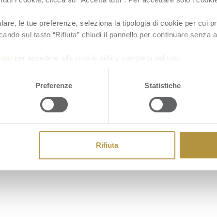
re, le tue preferenze, seleziona la tipologia di cookie per cui pr
cando sul tasto “Rifiuta” chiudi il pannello per continuare senza a
a
qui
per accedere alla cookie policy completa del sito.
Cookie
Preferenze
Statistiche
Rifiuta