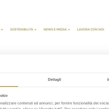
E
SOSTENIBILITÀ
NEWS E MEDIA
LAVORA CON NOI
L
G
Dettagli
S
C
L
ookie
nalizzare contenuti ed annunci, per fornire funzionalità dei socia
tutti i cookie, clicca su “Accetta tutti”. Per accettare solo i cook