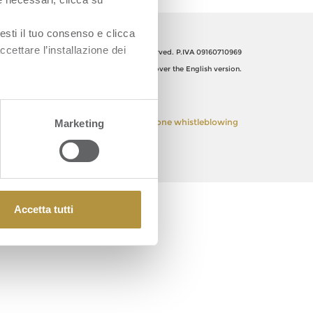
esti il tuo consenso e clicca
ccettare l’installazione dei
Orsero SpA, Italy. All Rights reserved. P.IVA 09160710969
The Italian text shall prevail over the English version.
 Policy
Privacy Policy
Segnalazione whistleblowing
Marketing
Accetta tutti