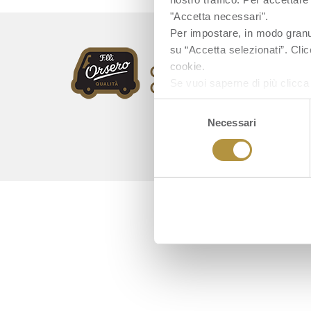
"Accetta necessari".
Per impostare, in modo granula
su “Accetta selezionati”. Clic
cookie.
Se vuoi saperne di più clicc
Selezione
Necessari
del
consenso