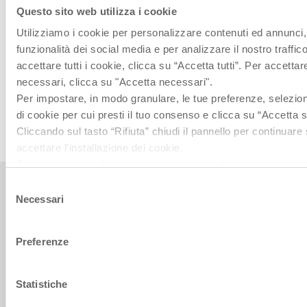
Questo sito web utilizza i cookie
Link utili
Utilizziamo i cookie per personalizzare contenuti ed annunci, 
GUARDA IL VIDEO ISTITUZIONALE
funzionalità dei social media e per analizzare il nostro traffic
accettare tutti i cookie, clicca su “Accetta tutti”. Per accettar
SCARICA LA PRESENTAZIONE DI GRUPPO
necessari, clicca su "Accetta necessari".
CONTATTACI
Per impostare, in modo granulare, le tue preferenze, seleziona
LEGGI LE NOSTRE NEWS
di cookie per cui presti il tuo consenso e clicca su “Accetta s
Cliccando sul tasto “Rifiuta” chiudi il pannello per continuare
accettare l’installazione dei cookie.
Se vuoi saperne di più clicca
qui
per accedere alla cookie po
del sito.
Selezione
Necessari
del
consenso
Preferenze
Orsero SpA, Italy. All Rights reserved. P.IVA 09160710969
The Italian text shall prevail over the English version.
Statistiche