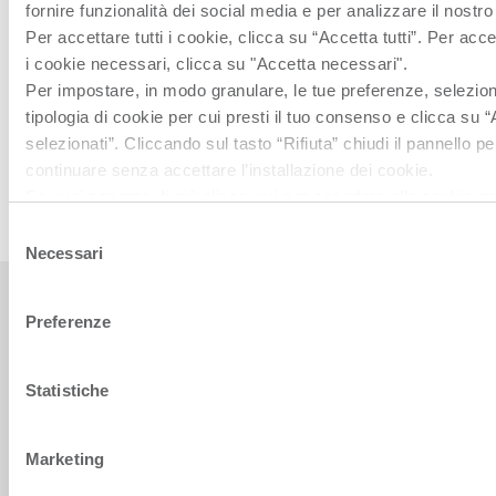
fornire funzionalità dei social media e per analizzare il nostro 
Link utili
Per accettare tutti i cookie, clicca su “Accetta tutti”. Per acc
i cookie necessari, clicca su "Accetta necessari".
GUARDA IL VIDEO ISTITUZIONALE
Per impostare, in modo granulare, le tue preferenze, selezion
SCARICA LA PRESENTAZIONE DI GRUPPO
tipologia di cookie per cui presti il tuo consenso e clicca su 
selezionati”. Cliccando sul tasto “Rifiuta” chiudi il pannello pe
CONTATTACI
continuare senza accettare l’installazione dei cookie.
LEGGI LE NOSTRE NEWS
Se vuoi saperne di più clicca
qui
per accedere alla cookie po
completa del sito.
Selezione
Necessari
del
consenso
Preferenze
Statistiche
Orsero SpA, Italy. All Rights reserved. P.IVA 09160710969
The Italian text shall prevail over the English version.
Marketing