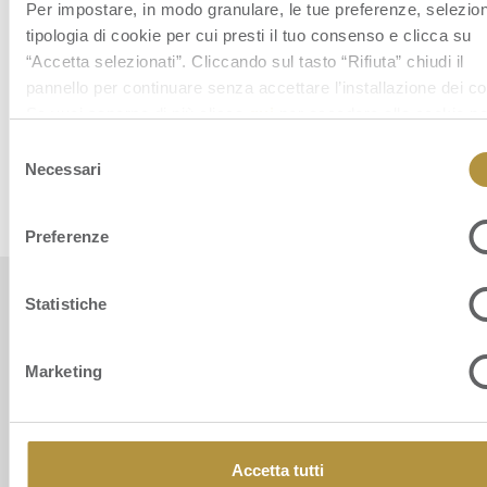
Per impostare, in modo granulare, le tue preferenze, selezion
Link utili
tipologia di cookie per cui presti il tuo consenso e clicca su
“Accetta selezionati”. Cliccando sul tasto “Rifiuta” chiudi il
GUARDA IL VIDEO ISTITUZIONALE
pannello per continuare senza accettare l’installazione dei co
SCARICA LA PRESENTAZIONE DI GRUPPO
Se vuoi saperne di più clicca
qui
per accedere alla cookie po
completa del sito.
CONTATTACI
Selezione
Necessari
del
LEGGI LE NOSTRE NEWS
consenso
Preferenze
Statistiche
Marketing
Orsero SpA, Italy. All Rights reserved. P.IVA 09160710969
The Italian text shall prevail over the English version.
Accetta tutti