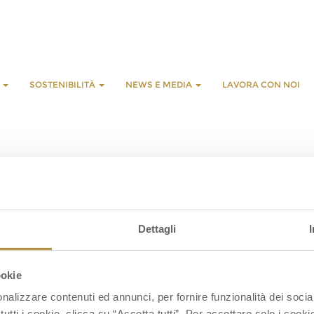
E
SOSTENIBILITÀ
NEWS E MEDIA
LAVORA CON NOI
Dettagli
ookie
nalizzare contenuti ed annunci, per fornire funzionalità dei socia
tutti i cookie, clicca su “Accetta tutti”. Per accettare solo i cook