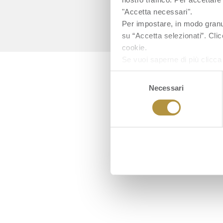
"Accetta necessari".
Per impostare, in modo granula
su “Accetta selezionati”. Clic
cookie.
Se vuoi saperne di più clicc
Selezione
Necessari
del
consenso