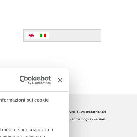
Informazioni sui cookie
Orsero SpA, Italy. All Rights reserved. P.IVA 09160710969
The Italian text shall prevail over the English version.
l media e per analizzare il
ie necessari, clicca su