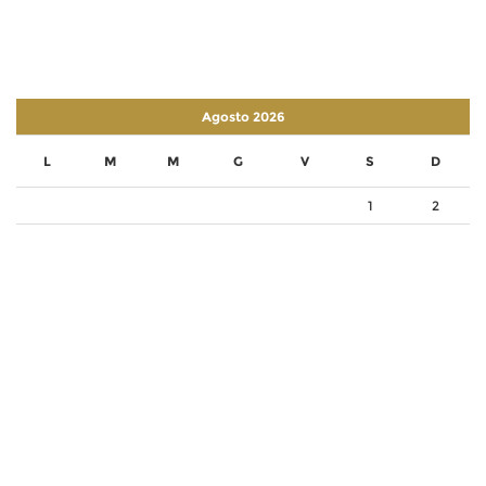
Agosto 2026
L
M
M
G
V
S
D
1
2
3
4
5
6
7
8
9
10
11
12
13
14
15
16
17
18
19
20
21
22
23
24
25
26
27
28
29
30
31
« Lug
Set »