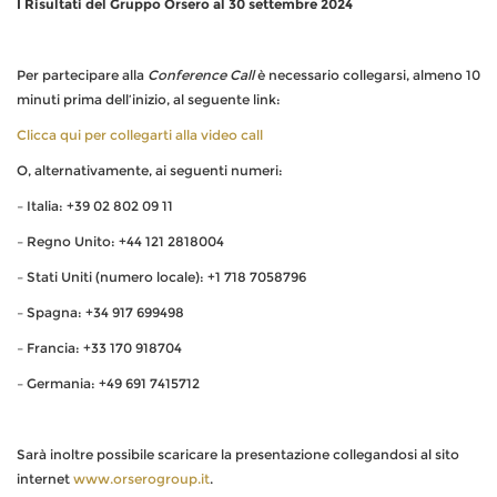
I Risultati del Gruppo Orsero al 30 settembre 2024
Per partecipare alla
Conference Call
è necessario collegarsi, almeno 10
minuti prima dell’inizio, al seguente link:
Clicca qui per collegarti alla video call
O, alternativamente, ai seguenti numeri:
– Italia: +39 02 802 09 11
– Regno Unito: +44 121 2818004
– Stati Uniti (numero locale): +1 718 7058796
– Spagna: +34 917 699498
– Francia: +33 170 918704
– Germania: +49 691 7415712
Sarà inoltre possibile scaricare la presentazione collegandosi al sito
internet
www.orserogroup.it
.