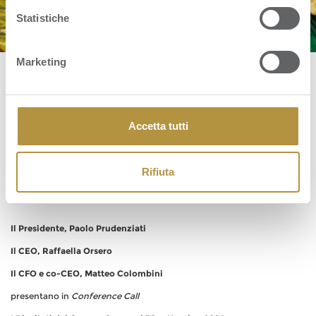
Statistiche
Marketing
Conference Call Risultati 9M 2024
Accetta tutti
Data:
15 Novembre 2024 9:30
–
10:35
Rifiuta
Venerdì 15 novembre 2024 – ore 9.30 AM (CET) 8.30 AM (UK)
Il Presidente, Paolo Prudenziati
Il CEO, Raffaella Orsero
Il CFO e co-CEO, Matteo Colombini
presentano in
Conference Call