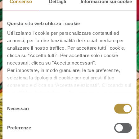
Consenso
Dettagli
Informazioni sui cookie
Questo sito web utilizza i cookie
Utilizziamo i cookie per personalizzare contenuti ed
annunci, per fornire funzionalità dei social media e per
analizzare il nostro traffico. Per accettare tutti i cookie,
clicca su “Accetta tutti”. Per accettare solo i cookie
necessari, clicca su "Accetta necessari".
Per impostare, in modo granulare, le tue preferenze,
seleziona la tipologia di cookie per cui presti il tuo
consenso e clicca su “Accetta selezionati”. Cliccando sul
tasto “Rifiuta” chiudi il pannello per continuare senza
accettare l’installazione dei cookie.
Selezione
Se vuoi saperne di più clicca
qui
per accedere alla
Necessari
del
cookie policy completa del sito.
consenso
Preferenze