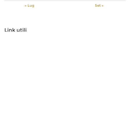
« Lug
Set »
Link utili
GUARDA IL VIDEO ISTITUZIONALE
SCARICA LA PRESENTAZIONE DI GRUPPO
SEGUICI SU LINKEDIN
Orsero SpA, Italy. All Rights reserved. P.IVA 09160710969
The Italian text shall prevail over the English version.