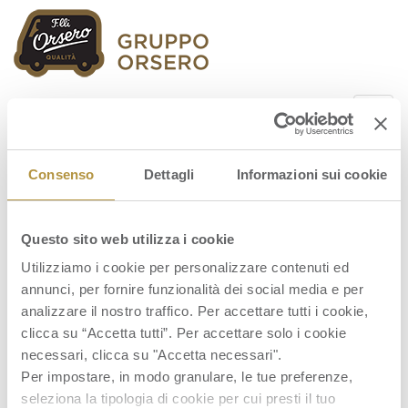
Orsero Group
Consenso
Dettagli
Informazioni sui cookie
Questo sito web utilizza i cookie
ORSERO S.p.A. – Comunicato stampa
approvazione risultati I semestre 2018 e
Utilizziamo i cookie per personalizzare contenuti ed
nomina Sponsor_diffuso
annunci, per fornire funzionalità dei social media e per
analizzare il nostro traffico. Per accettare tutti i cookie,
clicca su “Accetta tutti”. Per accettare solo i cookie
necessari, clicca su "Accetta necessari".
Per impostare, in modo granulare, le tue preferenze,
seleziona la tipologia di cookie per cui presti il tuo