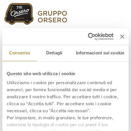
Orsero Group
Consenso
Dettagli
Informazioni sui cookie
Questo sito web utilizza i cookie
Politique en matière de droits de l’homme
Utilizziamo i cookie per personalizzare contenuti ed
GO_FR
annunci, per fornire funzionalità dei social media e per
analizzare il nostro traffico. Per accettare tutti i cookie,
clicca su “Accetta tutti”. Per accettare solo i cookie
necessari, clicca su "Accetta necessari".
Per impostare, in modo granulare, le tue preferenze,
seleziona la tipologia di cookie per cui presti il tuo