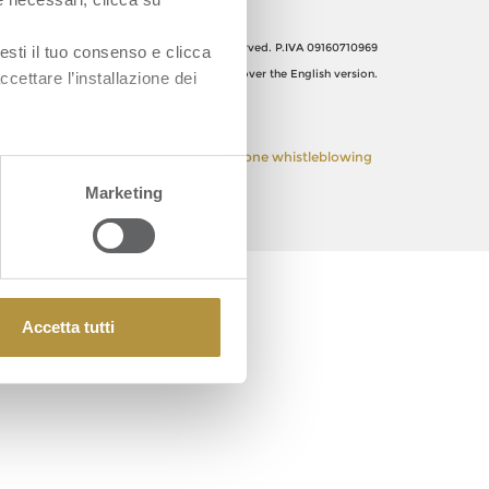
Orsero SpA, Italy. All Rights reserved. P.IVA 09160710969
esti il tuo consenso e clicca
The Italian text shall prevail over the English version.
ccettare l’installazione dei
 Policy
Privacy Policy
Segnalazione whistleblowing
Marketing
Accetta tutti