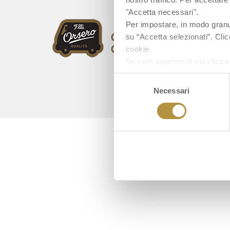
"Accetta necessari".
Per impostare, in modo granula
su “Accetta selezionati”. Clic
cookie.
Se vuoi saperne di più clicc
Selezione
Necessari
del
consenso