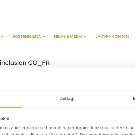
E
SOSTENIBILITÀ
NEWS E MEDIA
LAVORA CON NOI
 d’inclusion GO_FR
L
G
Dettagli
S
S
ookie
nalizzare contenuti ed annunci, per fornire funzionalità dei socia
tutti i cookie, clicca su “Accetta tutti”. Per accettare solo i cook