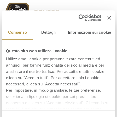
Orsero Group
Consenso
Dettagli
Informazioni sui cookie
Questo sito web utilizza i cookie
Utilizziamo i cookie per personalizzare contenuti ed
annunci, per fornire funzionalità dei social media e per
p.to 06 odg Cda Orsero 27-07-2023 –
analizzare il nostro traffico. Per accettare tutti i cookie,
Policy WB
clicca su “Accetta tutti”. Per accettare solo i cookie
necessari, clicca su "Accetta necessari".
Per impostare, in modo granulare, le tue preferenze,
seleziona la tipologia di cookie per cui presti il tuo
consenso e clicca su “Accetta selezionati”. Cliccando sul
tasto “Rifiuta” chiudi il pannello per continuare senza
accettare l’installazione dei cookie.