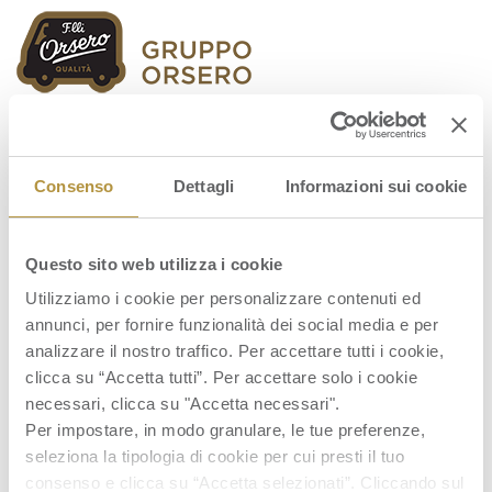
Orsero Group
Consenso
Dettagli
Informazioni sui cookie
Questo sito web utilizza i cookie
Orsero-S.p.A.-CS-Discovery-Italy
Utilizziamo i cookie per personalizzare contenuti ed
annunci, per fornire funzionalità dei social media e per
analizzare il nostro traffico. Per accettare tutti i cookie,
clicca su “Accetta tutti”. Per accettare solo i cookie
necessari, clicca su "Accetta necessari".
Per impostare, in modo granulare, le tue preferenze,
seleziona la tipologia di cookie per cui presti il tuo
consenso e clicca su “Accetta selezionati”. Cliccando sul