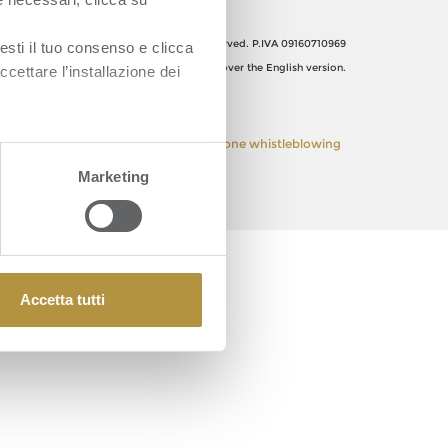
Orsero SpA, Italy. All Rights reserved. P.IVA 09160710969
esti il tuo consenso e clicca
The Italian text shall prevail over the English version.
ccettare l’installazione dei
 Policy
Privacy Policy
Segnalazione whistleblowing
Marketing
Accetta tutti