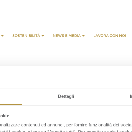
E
SOSTENIBILITÀ
NEWS E MEDIA
LAVORA CON NOI
L
G
Dettagli
S
S
ookie
nalizzare contenuti ed annunci, per fornire funzionalità dei socia
tutti i cookie, clicca su “Accetta tutti”. Per accettare solo i cook