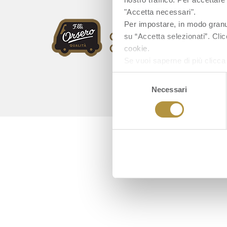
"Accetta necessari".
Per impostare, in modo granula
su “Accetta selezionati”. Clic
cookie.
Se vuoi saperne di più clicc
Selezione
Necessari
del
consenso