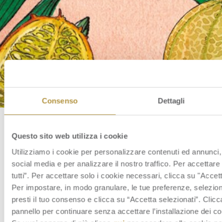
Consenso
Dettagli
Questo sito web utilizza i cookie
Board of Directors
Utilizziamo i cookie per personalizzare contenuti ed annunci, 
social media e per analizzare il nostro traffico. Per accettare 
tutti”. Per accettare solo i cookie necessari, clicca su "Accet
Date:
13 September 2023
Per impostare, in modo granulare, le tue preferenze, seleziona
Wednesday, 13 September 2023
Board of Directors
presti il tuo consenso e clicca su “Accetta selezionati”. Clicca
pannello per continuare senza accettare l’installazione dei co
Approval of the Half-Year Consolidate