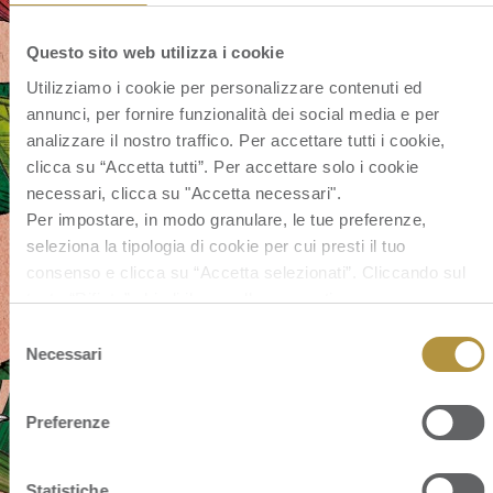
Questo sito web utilizza i cookie
Utilizziamo i cookie per personalizzare contenuti ed
annunci, per fornire funzionalità dei social media e per
analizzare il nostro traffico. Per accettare tutti i cookie,
clicca su “Accetta tutti”. Per accettare solo i cookie
necessari, clicca su "Accetta necessari".
Per impostare, in modo granulare, le tue preferenze,
seleziona la tipologia di cookie per cui presti il tuo
consenso e clicca su “Accetta selezionati”. Cliccando sul
tasto “Rifiuta” chiudi il pannello per continuare senza
accettare l’installazione dei cookie.
Selezione
Se vuoi saperne di più clicca
qui
per accedere alla cookie
Necessari
del
policy completa del sito.
consenso
Preferenze
Statistiche