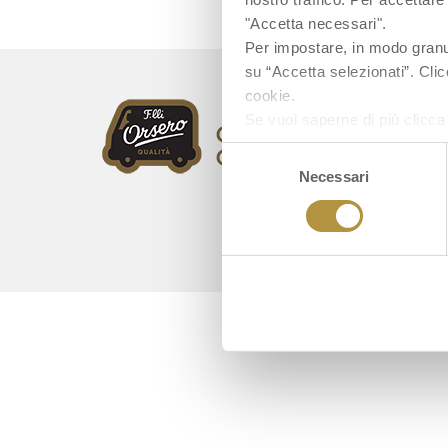
"Accetta necessari".
Per impostare, in modo granula
su “Accetta selezionati”. Clic
cookie.
Se vuoi saperne di più clicc
Selezione
Necessari
del
consenso