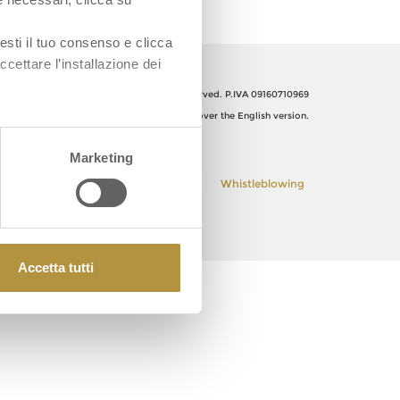
esti il tuo consenso e clicca
ccettare l’installazione dei
Orsero SpA, Italy. All Rights reserved. P.IVA 09160710969
The Italian text shall prevail over the English version.
Marketing
Cookie Policy
Privacy Policy
Whistleblowing
Accetta tutti