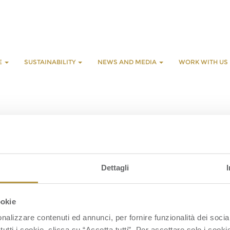
E
SUSTAINABILITY
NEWS AND MEDIA
WORK WITH US
L
C
Dettagli
R
D
C
ookie
C
nalizzare contenuti ed annunci, per fornire funzionalità dei socia
tutti i cookie, clicca su “Accetta tutti”. Per accettare solo i cook